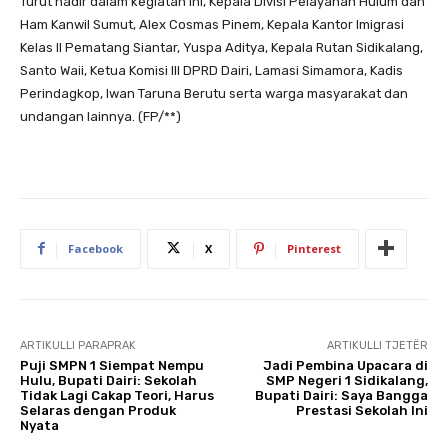
Turut hadir dalam kegiatan ini, Kepala Divisi Pelayanan Hulum dan
Ham Kanwil Sumut, Alex Cosmas Pinem, Kepala Kantor Imigrasi
Kelas II Pematang Siantar, Yuspa Aditya, Kepala Rutan Sidikalang,
Santo Waii, Ketua Komisi III DPRD Dairi, Lamasi Simamora, Kadis
Perindagkop, Iwan Taruna Berutu serta warga masyarakat dan
undangan lainnya. (FP/**)
Facebook
X
Pinterest
ARTIKULLI PARAPRAK
ARTIKULLI TJETËR
Puji SMPN 1 Siempat Nempu
Jadi Pembina Upacara di
Hulu, Bupati Dairi: Sekolah
SMP Negeri 1 Sidikalang,
Tidak Lagi Cakap Teori, Harus
Bupati Dairi: Saya Bangga
Selaras dengan Produk
Prestasi Sekolah Ini
Nyata