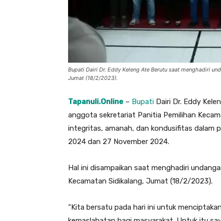
Bupati Dairi Dr. Eddy Keleng Ate Berutu saat menghadiri un
Jumat (18/2/2023).
Tapanuli.Online
–
Bupati
Dairi Dr. Eddy Kele
anggota sekretariat Panitia Pemilihan Keca
integritas, amanah, dan kondusifitas dalam 
2024 dan 27 November 2024.
Hal ini disampaikan saat menghadiri undanga
Kecamatan Sidikalang, Jumat (18/2/2023).
“Kita bersatu pada hari ini untuk menciptak
kemaslahatan bagi masyarakat. Untuk itu sa