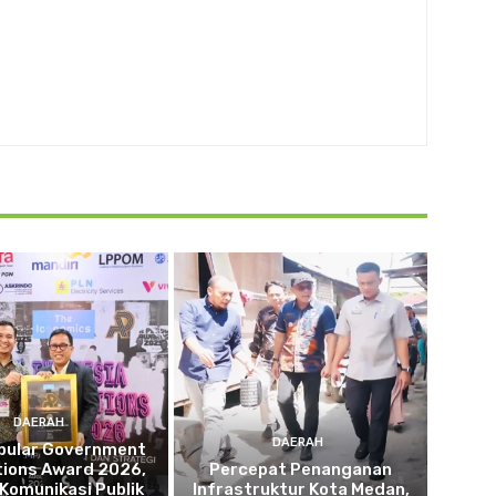
DAERAH
DAERAH
opular Government
tions Award 2026,
Percepat Penanganan
 Komunikasi Publik
Infrastruktur Kota Medan,