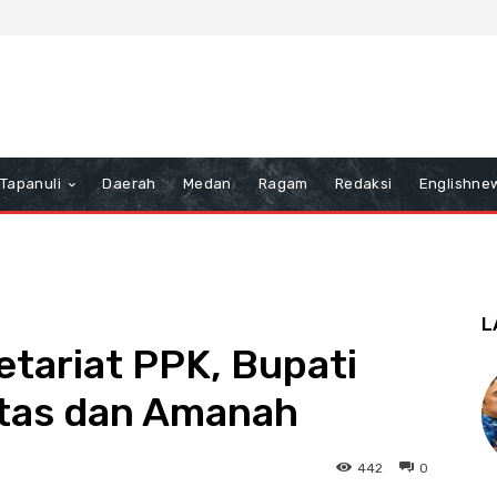
Tapanuli
Daerah
Medan
Ragam
Redaksi
Englishne
L
tariat PPK, Bupati
ritas dan Amanah
442
0