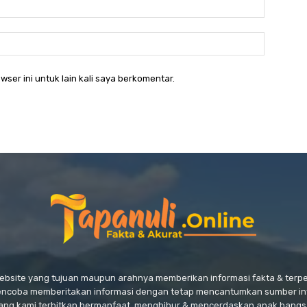
Email:*
Website:
wser ini untuk lain kali saya berkomentar.
website yang tujuan maupun arahnya memberikan informasi fakta & ter
encoba memberitakan informasi dengan tetap mencantumkan sumber in
ang kami terbitkan bermanfaat, menghibur & mencerdaskan anak bangs