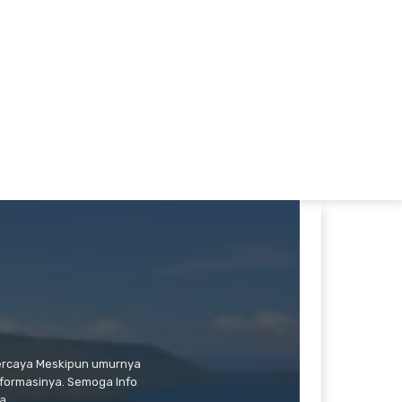
percaya Meskipun umurnya
formasinya. Semoga Info
a.