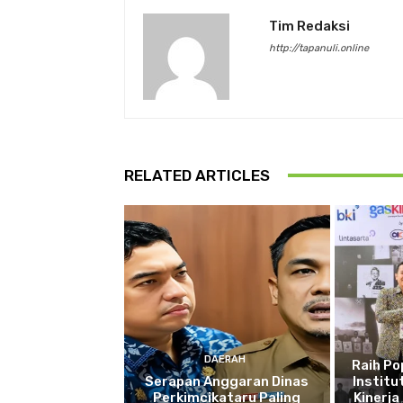
Tim Redaksi
http://tapanuli.online
RELATED ARTICLES
DAERAH
Raih P
Serapan Anggaran Dinas
Institu
Perkimcikataru Paling
Kinerja