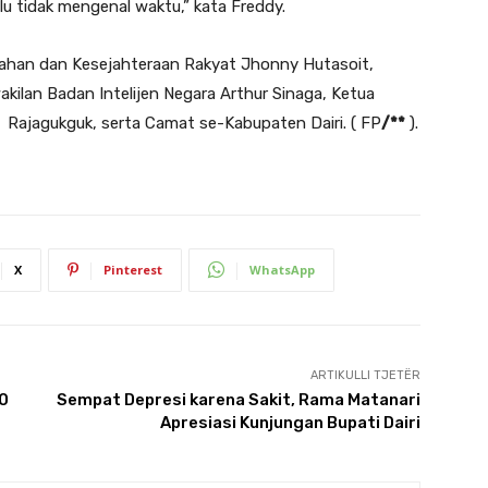
u tidak mengenal waktu,” kata Freddy.
ntahan dan Kesejahteraan Rakyat Jhonny Hutasoit,
kilan Badan Intelijen Negara Arthur Sinaga, Ketua
ajagukguk, serta Camat se-Kabupaten Dairi. ( FP
/**
).
X
Pinterest
WhatsApp
ARTIKULLI TJETËR
10
Sempat Depresi karena Sakit, Rama Matanari
Apresiasi Kunjungan Bupati Dairi