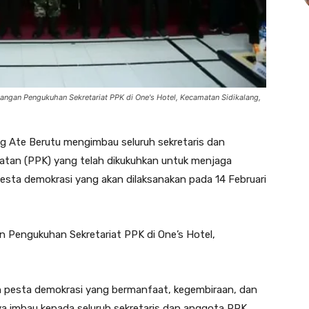
dangan Pengukuhan Sekretariat PPK di One's Hotel, Kecamatan Sidikalang,
ng Ate Berutu mengimbau seluruh sekretaris dan
matan (PPK) yang telah dikukuhkan untuk menjaga
pesta demokrasi yang akan dilaksanakan pada 14 Februari
n Pengukuhan Sekretariat PPK di One’s Hotel,
an pesta demokrasi yang bermanfaat, kegembiraan, dan
ya imbau kepada seluruh sekretaris dan anggota PPK