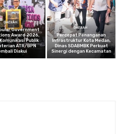
DAERAH
DAERAH
opular Government
tions Award 2026,
Percepat Penanganan
 Komunikasi Publik
Infrastruktur Kota Medan,
terian ATR/BPN
Dinas SDABMBK Perkuat
embali Diakui
Sinergi dengan Kecamatan