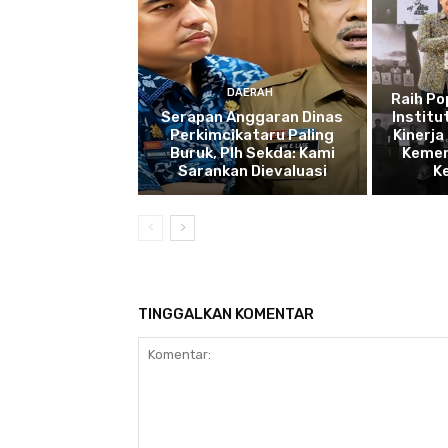
DAERAH
Raih P
Serapan Anggaran Dinas
Institu
Perkimcikataru Paling
Kinerja
Buruk, Plh Sekda: Kami
Kemen
Sarankan Dievaluasi
K
TINGGALKAN KOMENTAR