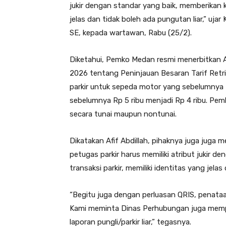
jukir dengan standar yang baik, memberikan ka
jelas dan tidak boleh ada pungutan liar,” uj
SE, kepada wartawan, Rabu (25/2).
Diketahui, Pemko Medan resmi menerbitkan A
2026 tentang Peninjauan Besaran Tarif Retri
parkir untuk sepeda motor yang sebelumnya R
sebelumnya Rp 5 ribu menjadi Rp 4 ribu. Pemb
secara tunai maupun nontunai.
Dikatakan Afif Abdillah, pihaknya juga juga 
petugas parkir harus memiliki atribut jukir d
transaksi parkir, memiliki identitas yang jelas
“Begitu juga dengan perluasan QRIS, penataan t
Kami meminta Dinas Perhubungan juga mempe
laporan pungli/parkir liar,” tegasnya.