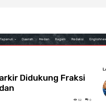
Tapanuli
Daerah
Medan
Ragam
Redaksi
Englishne
L
arkir Didukung Fraksi
dan
52
0