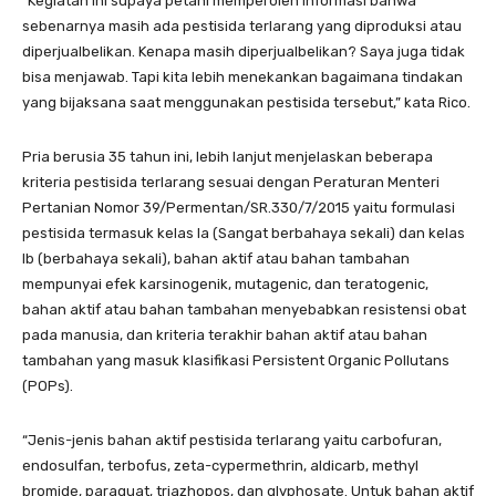
“Kegiatan ini supaya petani memperoleh informasi bahwa
sebenarnya masih ada pestisida terlarang yang diproduksi atau
diperjualbelikan. Kenapa masih diperjualbelikan? Saya juga tidak
bisa menjawab. Tapi kita lebih menekankan bagaimana tindakan
yang bijaksana saat menggunakan pestisida tersebut,” kata Rico.
Pria berusia 35 tahun ini, lebih lanjut menjelaskan beberapa
kriteria pestisida terlarang sesuai dengan Peraturan Menteri
Pertanian Nomor 39/Permentan/SR.330/7/2015 yaitu formulasi
pestisida termasuk kelas Ia (Sangat berbahaya sekali) dan kelas
Ib (berbahaya sekali), bahan aktif atau bahan tambahan
mempunyai efek karsinogenik, mutagenic, dan teratogenic,
bahan aktif atau bahan tambahan menyebabkan resistensi obat
pada manusia, dan kriteria terakhir bahan aktif atau bahan
tambahan yang masuk klasifikasi Persistent Organic Pollutans
(POPs).
“Jenis-jenis bahan aktif pestisida terlarang yaitu carbofuran,
endosulfan, terbofus, zeta-cypermethrin, aldicarb, methyl
bromide, paraquat, triazhopos, dan glyphosate. Untuk bahan aktif