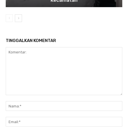
Kecamatan
TINGGALKAN KOMENTAR
Komentar:
Na
Ema