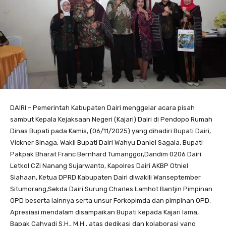
DAIRI – Pemerintah Kabupaten Dairi menggelar acara pisah
sambut Kepala Kejaksaan Negeri (Kajari) Dairi di Pendopo Rumah
Dinas Bupati pada Kamis, (06/11/2025) yang dihadiri Bupati Dairi,
Vickner Sinaga, Wakil Bupati Dairi Wahyu Daniel Sagala, Bupati
Pakpak Bharat Franc Bernhard Tumanggor,Dandim 0206 Dairi
Letkol CZi Nanang Sujarwanto, Kapolres Dairi AKBP Otniel
Siahaan, Ketua DPRD Kabupaten Dairi diwakili Wanseptember
Situmorang,Sekda Dairi Surung Charles Lamhot Bantjin Pimpinan
OPD beserta lainnya serta unsur Forkopimda dan pimpinan OPD.
Apresiasi mendalam disampaikan Bupati kepada Kajari lama,
Bapak Cahyadi S.H., M.H., atas dedikasi dan kolaborasi yang