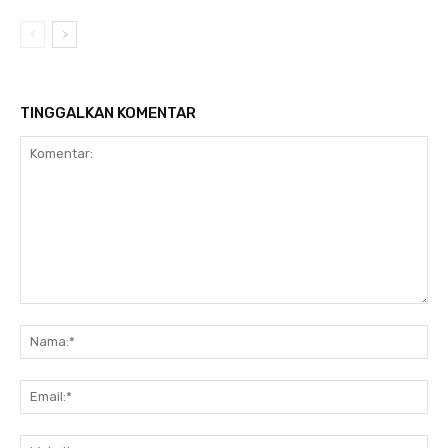
TINGGALKAN KOMENTAR
Komentar:
Na
Ema
Web