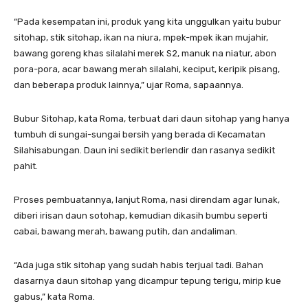
“Pada kesempatan ini, produk yang kita unggulkan yaitu bubur
sitohap, stik sitohap, ikan na niura, mpek-mpek ikan mujahir,
bawang goreng khas silalahi merek S2, manuk na niatur, abon
pora-pora, acar bawang merah silalahi, keciput, keripik pisang,
dan beberapa produk lainnya,” ujar Roma, sapaannya.
Bubur Sitohap, kata Roma, terbuat dari daun sitohap yang hanya
tumbuh di sungai-sungai bersih yang berada di Kecamatan
Silahisabungan. Daun ini sedikit berlendir dan rasanya sedikit
pahit.
Proses pembuatannya, lanjut Roma, nasi direndam agar lunak,
diberi irisan daun sotohap, kemudian dikasih bumbu seperti
cabai, bawang merah, bawang putih, dan andaliman.
“Ada juga stik sitohap yang sudah habis terjual tadi. Bahan
dasarnya daun sitohap yang dicampur tepung terigu, mirip kue
gabus,” kata Roma.