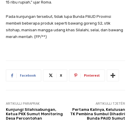
15 ribu rupiah,” ujar Roma.
Pada kunjungan tersebut, tidak lupa Bunda PAUD Provinsi
membeli beberapa produk seperti bawang goreng S2, stik
sitohap, manisan mangga udang khas Silalahi, selai, dan bawang
merah mentah. (FP/**)
Facebook
X
Pinterest
ARTIKULLI PARAPRAK
ARTIKULLI TJETËR
Kunjungi Silahisabungan,
Pertama Kalinya, Kelulusan
Ketua PKK Sumut Monitoring
TK Pembina Sumbul Dihadiri
Desa Percontohan
Bunda PAUD Sumut