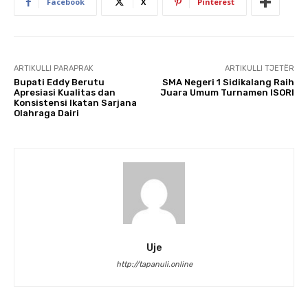
Facebook
X
Pinterest
ARTIKULLI PARAPRAK
ARTIKULLI TJETËR
Bupati Eddy Berutu
SMA Negeri 1 Sidikalang Raih
Apresiasi Kualitas dan
Juara Umum Turnamen ISORI
Konsistensi Ikatan Sarjana
Olahraga Dairi
Uje
http://tapanuli.online