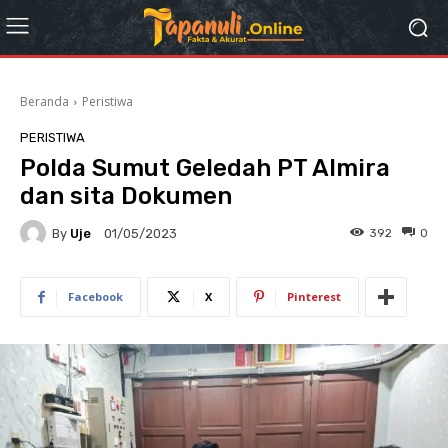
Beranda
Peristiwa
PERISTIWA
Polda Sumut Geledah PT Almira
dan sita Dokumen
By
Uje
392
0
01/05/2023
Facebook
X
Pinterest