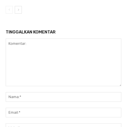
TINGGALKAN KOMENTAR
Komentar:
Na
Ema
Web