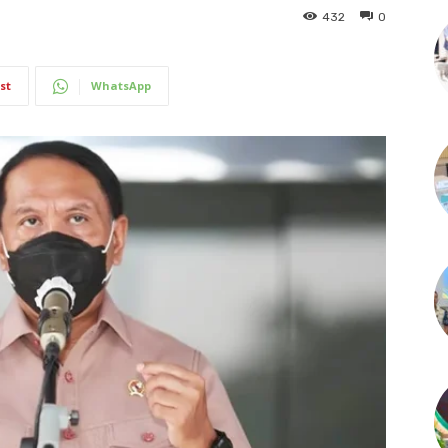
432
0
st
WhatsApp