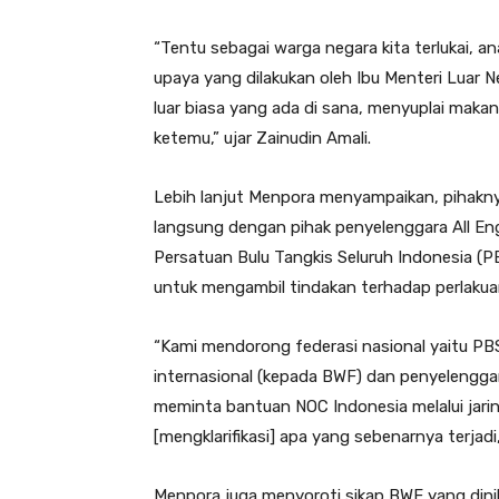
“Tentu sebagai warga negara kita terlukai, an
upaya yang dilakukan oleh Ibu Menteri Luar Ne
luar biasa yang ada di sana, menyuplai maka
ketemu,” ujar Zainudin Amali.
Lebih lanjut Menpora menyampaikan, pihakn
langsung dengan pihak penyelenggara All E
Persatuan Bulu Tangkis Seluruh Indonesia (
untuk mengambil tindakan terhadap perlakuan
“Kami mendorong federasi nasional yaitu PBSI
internasional (kepada BWF) dan penyelenggara
meminta bantuan NOC Indonesia melalui jari
[mengklarifikasi] apa yang sebenarnya terjadi,
Menpora juga menyoroti sikap BWF yang dinila