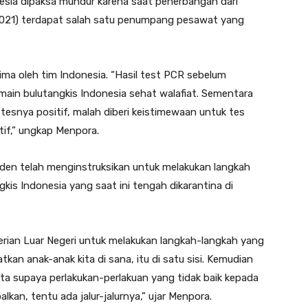
esia dipaksa mundur karena saat penerbangan dari
2021) terdapat salah satu penumpang pesawat yang
erima oleh tim Indonesia. “Hasil test PCR sebelum
in bulutangkis Indonesia sehat walafiat. Sementara
il tesnya positif, malah diberi keistimewaan untuk tes
tif,” ungkap Menpora.
esiden telah menginstruksikan untuk melakukan langkah
gkis Indonesia yang saat ini tengah dikarantina di
rian Luar Negeri untuk melakukan langkah-langkah yang
an anak-anak kita di sana, itu di satu sisi. Kemudian
nta supaya perlakukan-perlakuan yang tidak baik kepada
alkan, tentu ada jalur-jalurnya,” ujar Menpora.