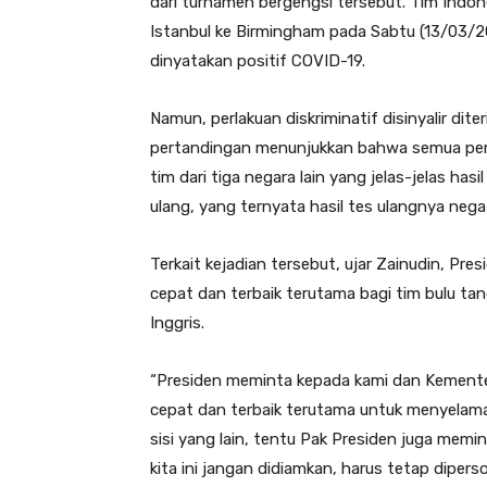
dari turnamen bergengsi tersebut. Tim Indon
Istanbul ke Birmingham pada Sabtu (13/03/
dinyatakan positif COVID-19.
Namun, perlakuan diskriminatif disinyalir dit
pertandingan menunjukkan bahwa semua pema
tim dari tiga negara lain yang jelas-jelas has
ulang, yang ternyata hasil tes ulangnya nega
Terkait kejadian tersebut, ujar Zainudin, Pr
cepat dan terbaik terutama bagi tim bulu tan
Inggris.
“Presiden meminta kepada kami dan Kemente
cepat dan terbaik terutama untuk menyelamatk
sisi yang lain, tentu Pak Presiden juga memi
kita ini jangan didiamkan, harus tetap diperso