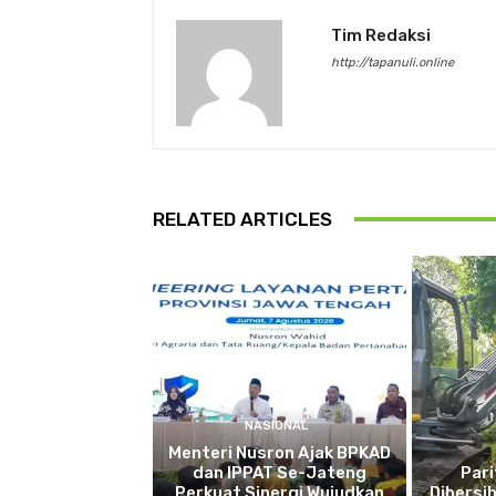
Tim Redaksi
http://tapanuli.online
RELATED ARTICLES
NASIONAL
Menteri Nusron Ajak BPKAD
dan IPPAT Se-Jateng
Pari
Perkuat Sinergi Wujudkan
Dibersi