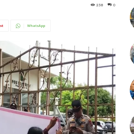
238
0
st
WhatsApp