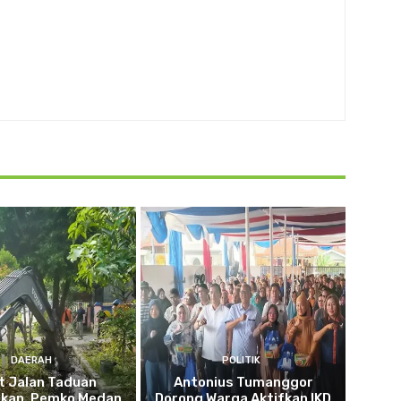
DAERAH
POLITIK
t Jalan Taduan
Antonius Tumanggor
hkan, Pemko Medan
Dorong Warga Aktifkan IKD