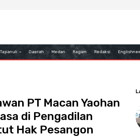
Tapanuli
Daerah
Medan
Ragam
Redaksi
Englishne
L
awan PT Macan Yaohan
Rasa di Pengadilan
tut Hak Pesangon