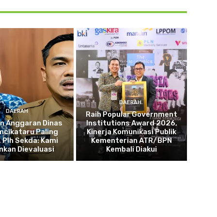
DAERAH
DAERAH
Raih Popular Government
n Anggaran Dinas
Institutions Award 2026,
mcikataru Paling
Kinerja Komunikasi Publik
, Plh Sekda: Kami
Kementerian ATR/BPN
nkan Dievaluasi
Kembali Diakui