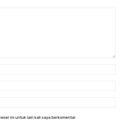
Nama:*
Email:*
Website:
wser ini untuk lain kali saya berkomentar.