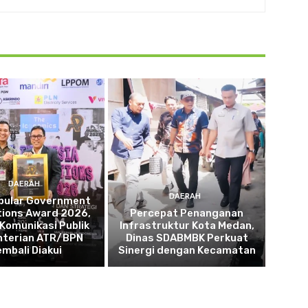
DAERAH
DAERAH
opular Government
tions Award 2026,
Percepat Penanganan
 Komunikasi Publik
Infrastruktur Kota Medan,
terian ATR/BPN
Dinas SDABMBK Perkuat
embali Diakui
Sinergi dengan Kecamatan