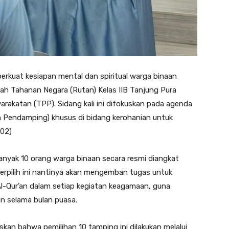
rkuat kesiapan mental dan spiritual warga binaan
h Tahanan Negara (Rutan) Kelas IIB Tanjung Pura
katan (TPP). Sidang kali ini difokuskan pada agenda
 Pendamping) khusus di bidang kerohanian untuk
/02)
nyak 10 orang warga binaan secara resmi diangkat
erpilih ini nantinya akan mengemban tugas untuk
l-Qur’an dalam setiap kegiatan keagamaan, guna
n selama bulan puasa.
skan bahwa pemilihan 10 tamping ini dilakukan melalui