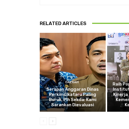
RELATED ARTICLES
DAERAH
Raih P
Serapan Anggaran Dinas
Institu
Perkimcikataru Paling
Kinerja
Buruk, Plh Sekda: Kami
Kemen
Sarankan Dievaluasi
K