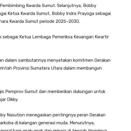
is Pembimbing Kwarda Sumut. Selanjutnya, Bobby
gai Ketua Kwarda Sumut, Bobby Indra Prayoga sebagai
dahara Kwarda Sumut periode 2025–2030.
ntik sebagai Ketua Lembaga Pemeriksa Keuangan Kwartir
tan dalam sambutannya menyatakan komitmen Gerakan
erintah Provinsi Sumatera Utara dalam membangun
egis Pemprov Sumut dan memberikan dukungan untuk
ar Dikky.
bby Nasution menegaskan pentingnya peran Gerakan
koba di kalangan generasi muda. Menurutnya,
oral bagi anak-anak dan remaja di tengah tingginya