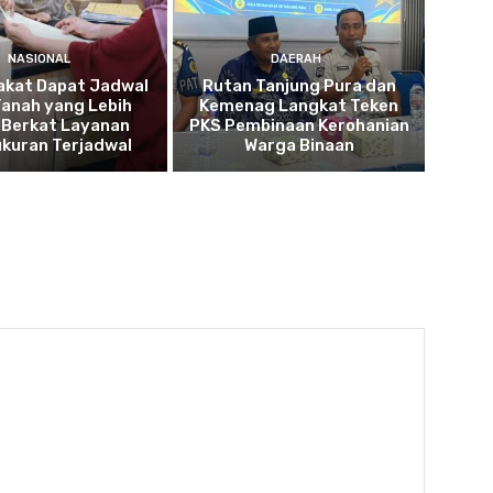
NASIONAL
DAERAH
akat Dapat Jadwal
Rutan Tanjung Pura dan
Tanah yang Lebih
Kemenag Langkat Teken
 Berkat Layanan
PKS Pembinaan Kerohanian
kuran Terjadwal
Warga Binaan