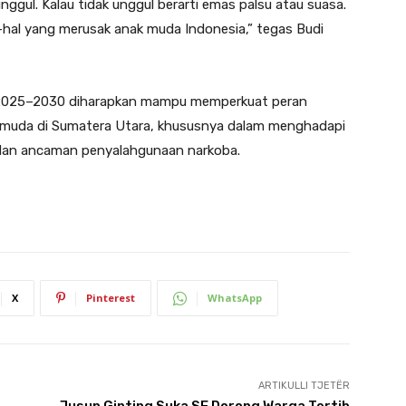
nggul. Kalau tidak unggul berarti emas palsu atau suasa.
-hal yang merusak anak muda Indonesia,” tegas Budi
 2025–2030 diharapkan mampu memperkuat peran
 muda di Sumatera Utara, khususnya dalam menghadapi
 dan ancaman penyalahgunaan narkoba.
X
Pinterest
WhatsApp
ARTIKULLI TJETËR
Jusup Ginting Suka SE Dorong Warga Tertib