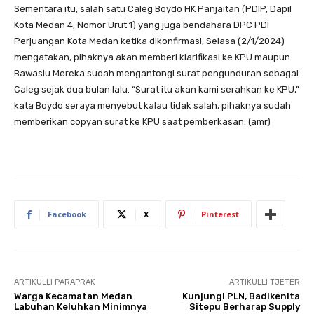
Sementara itu, salah satu Caleg Boydo HK Panjaitan (PDIP, Dapil
Kota Medan 4, Nomor Urut 1) yang juga bendahara DPC PDI
Perjuangan Kota Medan ketika dikonfirmasi, Selasa (2/1/2024)
mengatakan, pihaknya akan memberi klarifikasi ke KPU maupun
Bawaslu.Mereka sudah mengantongi surat pengunduran sebagai
Caleg sejak dua bulan lalu. “Surat itu akan kami serahkan ke KPU,”
kata Boydo seraya menyebut kalau tidak salah, pihaknya sudah
memberikan copyan surat ke KPU saat pemberkasan. (amr)
Facebook
X
Pinterest
ARTIKULLI PARAPRAK
ARTIKULLI TJETËR
Warga Kecamatan Medan
Kunjungi PLN, Badikenita
Labuhan Keluhkan Minimnya
Sitepu Berharap Supply