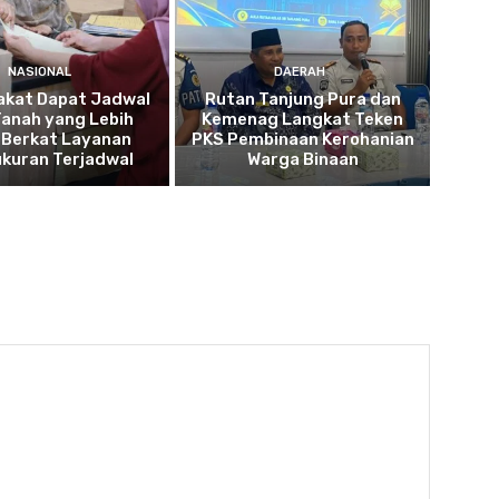
NASIONAL
DAERAH
akat Dapat Jadwal
Rutan Tanjung Pura dan
Tanah yang Lebih
Kemenag Langkat Teken
 Berkat Layanan
PKS Pembinaan Kerohanian
kuran Terjadwal
Warga Binaan