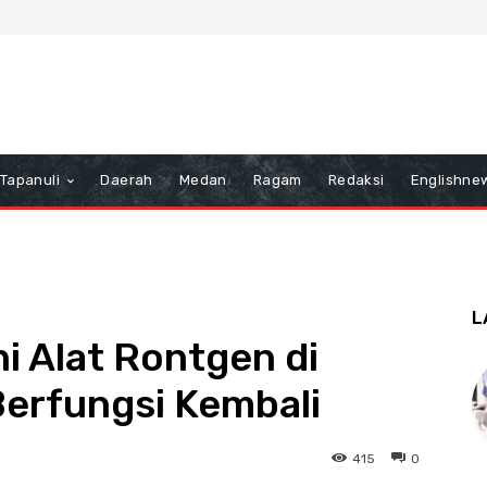
Tapanuli
Daerah
Medan
Ragam
Redaksi
Englishne
L
i Alat Rontgen di
Berfungsi Kembali
415
0