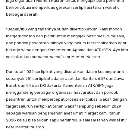
juga digunakan Menteri Nusron untuk mengajak para penerima
berkontribusi memperluas gerakan sertipikasi tanah wakaf di
berbagai daerah.
“Bapak/Ibu yang tanahnya sudah disertipikatkan, kami mohon
menjadi contoh dan pionir untuk mengajak nazir masjid, musala,
dan pondok pesantren lainnya yang belum tersertipikatkan agar
bekerja sama dengan Kementerian Agama dan ATR/BPN. Ayo kita
sertipikatkan bersama-sama,” ujar Menteri Nusron.
Dari total 1.032 sertipikat yang diserahkan dalam kesempatan ini,
sebanyak 251 sertipikat adalah aset dari Banten, 687 dari Jawa
Barat, dan 94 dari DKI Jakarta. Kementerian ATR/BPN juga
menggandeng berbagai organisasi masyarakat dan pondok
pesantren untuk mempercepat proses sertipikasi wakaf, dengan
target seluruh sertipikat tanah wakaf rampung sebelum 2029
sebagai warisan pengamanan aset umat. “Target kami, tahun
2028 kalau bisa sudah sapu bersih 100% selesai tanah wakaf ini,”
kata Menteri Nusron.