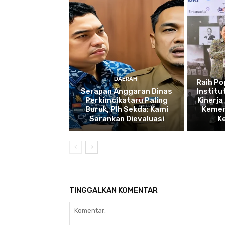
DAERAH
Raih P
Serapan Anggaran Dinas
Institu
Perkimcikataru Paling
Kinerja
Buruk, Plh Sekda: Kami
Kemen
Sarankan Dievaluasi
K
TINGGALKAN KOMENTAR