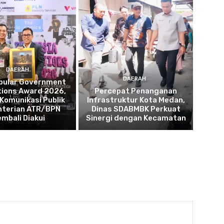
DAERAH
DAERAH
opular Government
tions Award 2026,
Percepat Penanganan
 Komunikasi Publik
Infrastruktur Kota Medan,
terian ATR/BPN
Dinas SDABMBK Perkuat
embali Diakui
Sinergi dengan Kecamatan