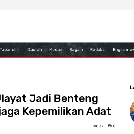
Tapanuli
Daerah
Medan
Ragam
Redaksi
Englishne
L
Ulayat Jadi Benteng
jaga Kepemilikan Adat
37
0