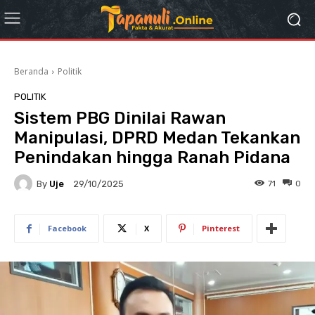
Beranda
Politik
POLITIK
Sistem PBG Dinilai Rawan
Manipulasi, DPRD Medan Tekankan
Penindakan hingga Ranah Pidana
By
Uje
71
0
29/10/2025
Facebook
X
Pinterest