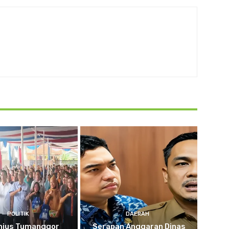
POLITIK
DAERAH
nius Tumanggor
Serapan Anggaran Dinas