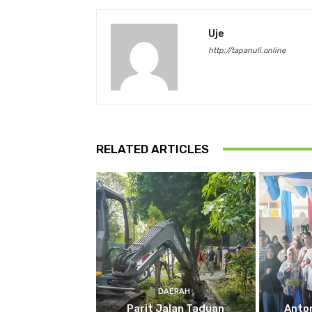
Uje
http://tapanuli.online
RELATED ARTICLES
DAERAH
Parit Jalan Taduan
Anto