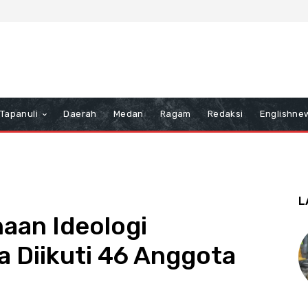
Tapanuli
Daerah
Medan
Ragam
Redaksi
Englishne
L
naan Ideologi
 Diikuti 46 Anggota