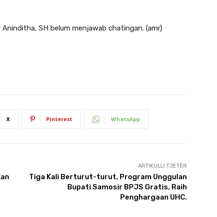
my Aninditha, SH belum menjawab chatingan. (amr)
X
Pinterest
WhatsApp
ARTIKULLI TJETËR
kan
Tiga Kali Berturut-turut, Program Unggulan
Bupati Samosir BPJS Gratis, Raih
Penghargaan UHC.