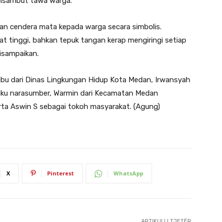
 disambut tawa warga.
ahan cendera mata kepada warga secara simbolis.
at tinggi, bahkan tepuk tangan kerap mengiringi setiap
isampaikan.
ribu dari Dinas Lingkungan Hidup Kota Medan, Irwansyah
laku narasumber, Warmin dari Kecamatan Medan
rta Aswin S sebagai tokoh masyarakat. (Agung)
X
Pinterest
WhatsApp
ARTIKULLI TJETËR