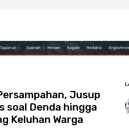
Tapanuli
Daerah
Medan
Ragam
Redaksi
Englishne
L
a Persampahan, Jusup
s soal Denda hingga
g Keluhan Warga