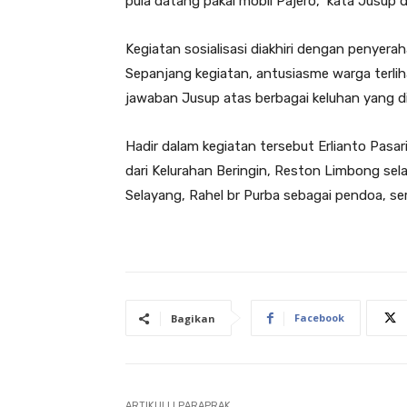
pula datang pakai mobil Pajero,” kata Jusup
Kegiatan sosialisasi diakhiri dengan penyer
Sepanjang kegiatan, antusiasme warga terlih
jawaban Jusup atas berbagai keluhan yang d
Hadir dalam kegiatan tersebut Erlianto Pasa
dari Kelurahan Beringin, Reston Limbong se
Selayang, Rahel br Purba sebagai pendoa, se
Facebook
Bagikan
ARTIKULLI PARAPRAK