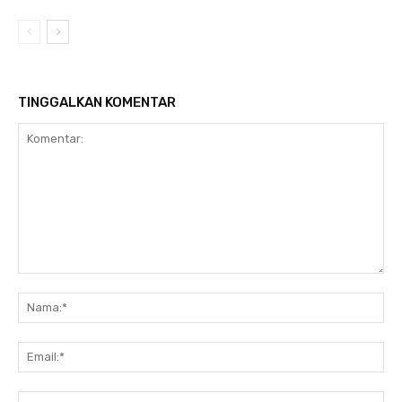
TINGGALKAN KOMENTAR
Komentar:
Na
Ema
Web