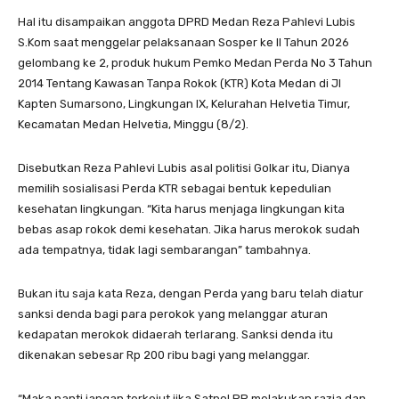
Hal itu disampaikan anggota DPRD Medan Reza Pahlevi Lubis
S.Kom saat menggelar pelaksanaan Sosper ke II Tahun 2026
gelombang ke 2, produk hukum Pemko Medan Perda No 3 Tahun
2014 Tentang Kawasan Tanpa Rokok (KTR) Kota Medan di Jl
Kapten Sumarsono, Lingkungan IX, Kelurahan Helvetia Timur,
Kecamatan Medan Helvetia, Minggu (8/2).
Disebutkan Reza Pahlevi Lubis asal politisi Golkar itu, Dianya
memilih sosialisasi Perda KTR sebagai bentuk kepedulian
kesehatan lingkungan. “Kita harus menjaga lingkungan kita
bebas asap rokok demi kesehatan. Jika harus merokok sudah
ada tempatnya, tidak lagi sembarangan” tambahnya.
Bukan itu saja kata Reza, dengan Perda yang baru telah diatur
sanksi denda bagi para perokok yang melanggar aturan
kedapatan merokok didaerah terlarang. Sanksi denda itu
dikenakan sebesar Rp 200 ribu bagi yang melanggar.
“Maka nanti jangan terkejut jika Satpol PP melakukan razia dan