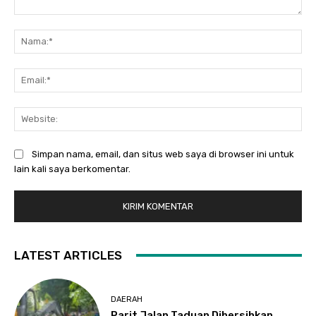
Komentar:
Na
Ema
Web
Simpan nama, email, dan situs web saya di browser ini untuk
lain kali saya berkomentar.
LATEST ARTICLES
DAERAH
Parit Jalan Taduan Dibersihkan,