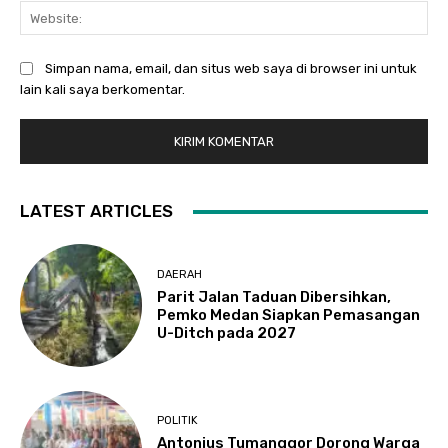
Web
Simpan nama, email, dan situs web saya di browser ini untuk
lain kali saya berkomentar.
LATEST ARTICLES
DAERAH
Parit Jalan Taduan Dibersihkan,
Pemko Medan Siapkan Pemasangan
U-Ditch pada 2027
POLITIK
Antonius Tumanggor Dorong Warga