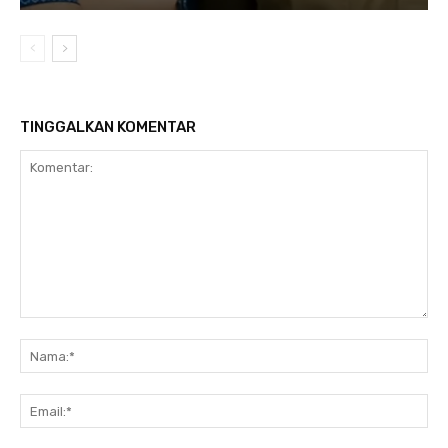
TINGGALKAN KOMENTAR
Komentar:
Na
Ema