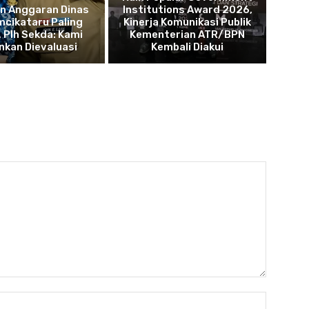
n Anggaran Dinas
Institutions Award 2026,
mcikataru Paling
Kinerja Komunikasi Publik
, Plh Sekda: Kami
Kementerian ATR/BPN
nkan Dievaluasi
Kembali Diakui
Nama:*