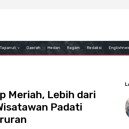
Tapanuli
Daerah
Medan
Ragam
Redaksi
Englishne
L
 Meriah, Lebih dari
Wisatawan Padati
ruran