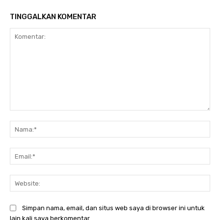
TINGGALKAN KOMENTAR
Komentar:
Na
Ema
Web
Simpan nama, email, dan situs web saya di browser ini untuk
lain kali saya berkomentar.