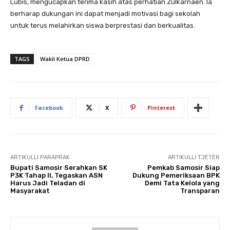
Lubis, mengucapkan terima kasih atas perhatian Zulkarnaen. Ia
berharap dukungan ini dapat menjadi motivasi bagi sekolah
untuk terus melahirkan siswa berprestasi dan berkualitas.
TAGS
Wakil Ketua DPRD
Facebook
X
Pinterest
ARTIKULLI PARAPRAK
ARTIKULLI TJETËR
Bupati Samosir Serahkan SK
Pemkab Samosir Siap
P3K Tahap II, Tegaskan ASN
Dukung Pemeriksaan BPK
Harus Jadi Teladan di
Demi Tata Kelola yang
Masyarakat
Transparan