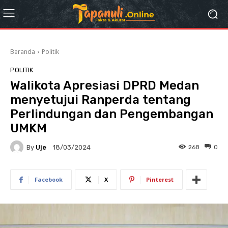
Beranda
Politik
POLITIK
Walikota Apresiasi DPRD Medan
menyetujui Ranperda tentang
Perlindungan dan Pengembangan
UMKM
By
Uje
268
0
18/03/2024
Facebook
X
Pinterest