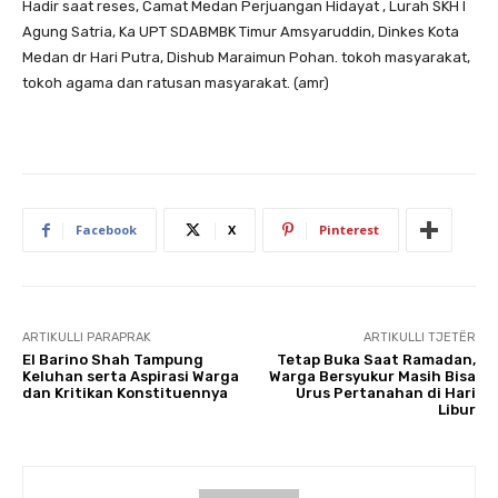
Hadir saat reses, Camat Medan Perjuangan Hidayat , Lurah SKH I
Agung Satria, Ka UPT SDABMBK Timur Amsyaruddin, Dinkes Kota
Medan dr Hari Putra, Dishub Maraimun Pohan. tokoh masyarakat,
tokoh agama dan ratusan masyarakat. (amr)
Facebook
X
Pinterest
ARTIKULLI PARAPRAK
ARTIKULLI TJETËR
El Barino Shah Tampung
Tetap Buka Saat Ramadan,
Keluhan serta Aspirasi Warga
Warga Bersyukur Masih Bisa
dan Kritikan Konstituennya
Urus Pertanahan di Hari
Libur