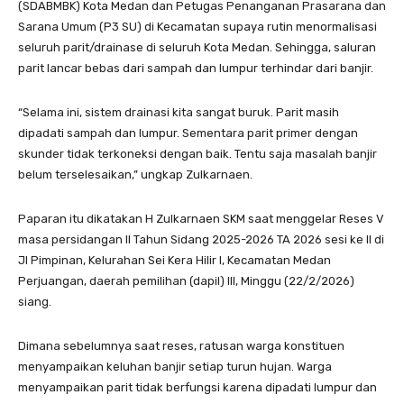
(SDABMBK) Kota Medan dan Petugas Penanganan Prasarana dan
Sarana Umum (P3 SU) di Kecamatan supaya rutin menormalisasi
seluruh parit/drainase di seluruh Kota Medan. Sehingga, saluran
parit lancar bebas dari sampah dan lumpur terhindar dari banjir.
“Selama ini, sistem drainasi kita sangat buruk. Parit masih
dipadati sampah dan lumpur. Sementara parit primer dengan
skunder tidak terkoneksi dengan baik. Tentu saja masalah banjir
belum terselesaikan,” ungkap Zulkarnaen.
Paparan itu dikatakan H Zulkarnaen SKM saat menggelar Reses V
masa persidangan II Tahun Sidang 2025-2026 TA 2026 sesi ke II di
Jl Pimpinan, Kelurahan Sei Kera Hilir I, Kecamatan Medan
Perjuangan, daerah pemilihan (dapil) III, Minggu (22/2/2026)
siang.
Dimana sebelumnya saat reses, ratusan warga konstituen
menyampaikan keluhan banjir setiap turun hujan. Warga
menyampaikan parit tidak berfungsi karena dipadati lumpur dan