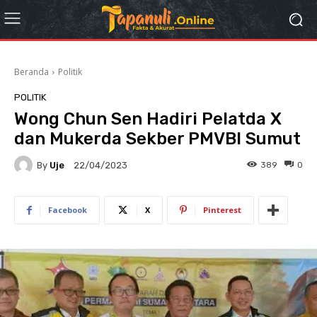
Beranda
Politik
POLITIK
Wong Chun Sen Hadiri Pelatda X
dan Mukerda Sekber PMVBI Sumut
By
Uje
389
0
22/04/2023
Facebook
X
Pinterest