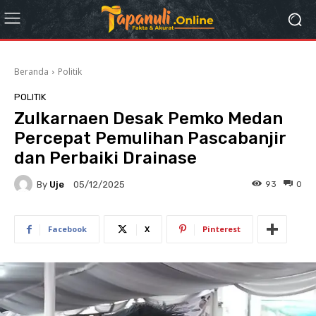
Beranda
Politik
POLITIK
Zulkarnaen Desak Pemko Medan
Percepat Pemulihan Pascabanjir
dan Perbaiki Drainase
By
Uje
93
0
05/12/2025
Facebook
X
Pinterest