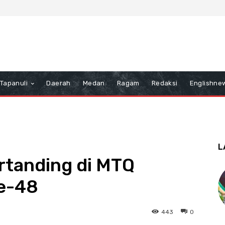
Tapanuli
Daerah
Medan
Ragam
Redaksi
Englishne
L
ertanding di MTQ
ke-48
443
0