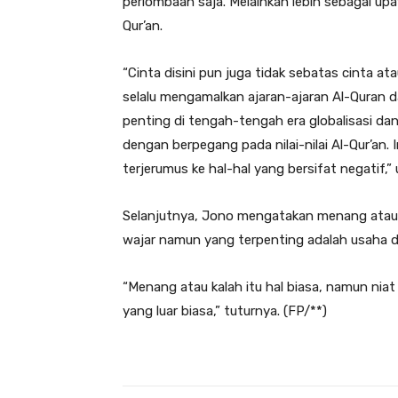
perlombaan saja. Melainkan lebih sebagai u
Qur’an.
“Cinta disini pun juga tidak sebatas cinta 
selalu mengamalkan ajaran-ajaran Al-Quran d
penting di tengah-tengah era globalisasi dan
dengan berpegang pada nilai-nilai Al-Qur’an. 
terjerumus ke hal-hal yang bersifat negatif,” 
Selanjutnya, Jono mengatakan menang atau 
wajar namun yang terpenting adalah usaha da
“Menang atau kalah itu hal biasa, namun nia
yang luar biasa,” tuturnya. (FP/**)