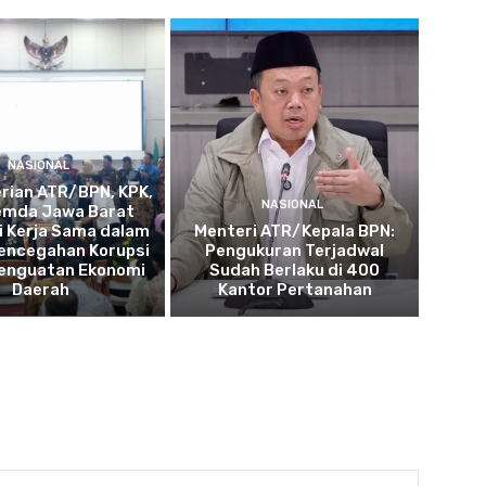
NASIONAL
rian ATR/BPN, KPK,
NASIONAL
emda Jawa Barat
i Kerja Sama dalam
Menteri ATR/Kepala BPN:
encegahan Korupsi
Pengukuran Terjadwal
Penguatan Ekonomi
Sudah Berlaku di 400
Daerah
Kantor Pertanahan