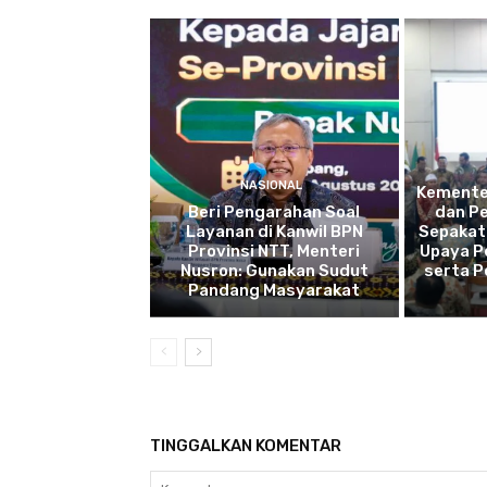
NASIONAL
Kemente
Beri Pengarahan Soal
dan P
Layanan di Kanwil BPN
Sepakat
Provinsi NTT, Menteri
Upaya P
Nusron: Gunakan Sudut
serta 
Pandang Masyarakat
TINGGALKAN KOMENTAR