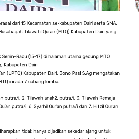
rasal dari 15 Kecamatan se-kabupaten Dairi serta SMA,
usabaqah Tilawatil Quran (MTQ) Kabupaten Dairi yang
jak Senin-Rabu (15-17) di halaman utama gedung MTQ
, Kabupaten Dairi
an (LPTQ) Kabupaten Dairi, Jono Pasi S.Ag mengatakan
TQ ini ada 7 cabang lomba.
an putra/i, 2. Tilawah anak2, putra/i, 3. Tilawah Remaja
’an putra/i, 6. Syarhil Qur’an putra/i dan 7. Hifzil Qur’an
iharapkan tidak hanya dijadikan sekedar ajang untuk