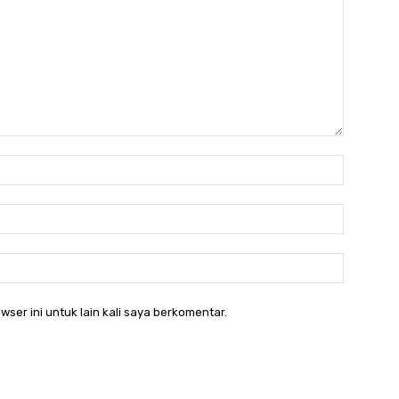
Nama:*
Email:*
Website:
wser ini untuk lain kali saya berkomentar.