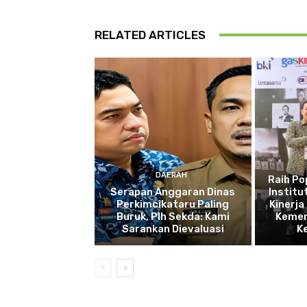
RELATED ARTICLES
DAERAH
Raih P
Serapan Anggaran Dinas
Institu
Perkimcikataru Paling
Kinerja
Buruk, Plh Sekda: Kami
Kemen
Sarankan Dievaluasi
K