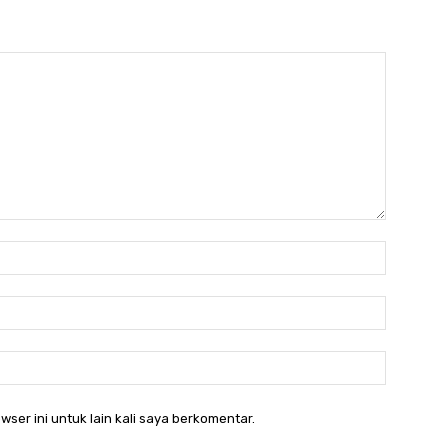
Nama:*
Email:*
Website:
wser ini untuk lain kali saya berkomentar.