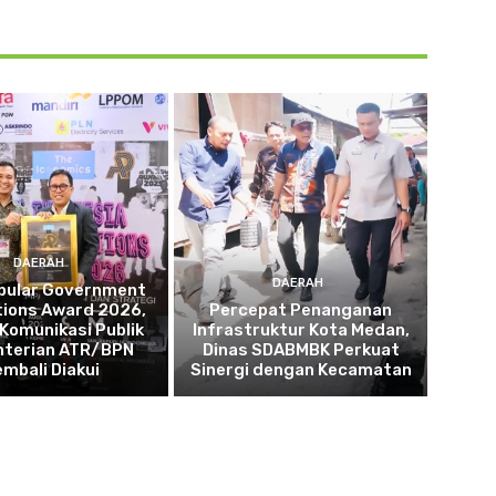
DAERAH
DAERAH
opular Government
tions Award 2026,
Percepat Penanganan
 Komunikasi Publik
Infrastruktur Kota Medan,
terian ATR/BPN
Dinas SDABMBK Perkuat
embali Diakui
Sinergi dengan Kecamatan