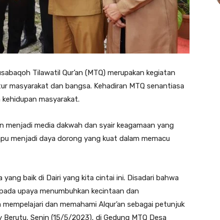
sabaqoh Tilawatil Qur’an (MTQ) merupakan kegiatan
ltur masyarakat dan bangsa. Kehadiran MTQ senantiasa
am kehidupan masyarakat.
n menjadi media dakwah dan syair keagamaan yang
mampu menjadi daya dorong yang kuat dalam memacu
ang baik di Dairi yang kita cintai ini. Disadari bahwa
 pada upaya menumbuhkan kecintaan dan
 mempelajari dan memahami Alqur’an sebagai petunjuk
 Berutu, Senin (15/5/2023), di Gedung MTQ Desa