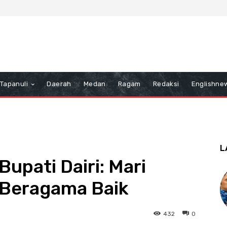
Tapanuli
Daerah
Medan
Ragam
Redaksi
Englishne
L
Bupati Dairi: Mari
 Beragama Baik
432
0