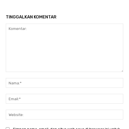
TINGGALKAN KOMENTAR
Komentar:
Na
Ema
Web