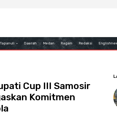
Tapanuli
Daerah
Medan
Ragam
Redaksi
Englishne
L
pati Cup III Samosir
gaskan Komitmen
la