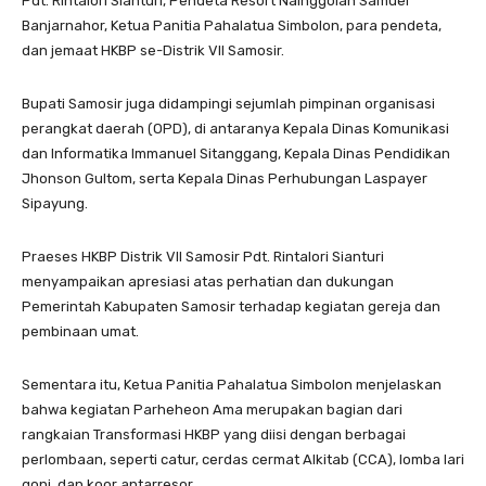
Pdt. Rintalori Sianturi, Pendeta Resort Nainggolan Samuel
Banjarnahor, Ketua Panitia Pahalatua Simbolon, para pendeta,
dan jemaat HKBP se-Distrik VII Samosir.
Bupati Samosir juga didampingi sejumlah pimpinan organisasi
perangkat daerah (OPD), di antaranya Kepala Dinas Komunikasi
dan Informatika Immanuel Sitanggang, Kepala Dinas Pendidikan
Jhonson Gultom, serta Kepala Dinas Perhubungan Laspayer
Sipayung.
Praeses HKBP Distrik VII Samosir Pdt. Rintalori Sianturi
menyampaikan apresiasi atas perhatian dan dukungan
Pemerintah Kabupaten Samosir terhadap kegiatan gereja dan
pembinaan umat.
Sementara itu, Ketua Panitia Pahalatua Simbolon menjelaskan
bahwa kegiatan Parheheon Ama merupakan bagian dari
rangkaian Transformasi HKBP yang diisi dengan berbagai
perlombaan, seperti catur, cerdas cermat Alkitab (CCA), lomba lari
goni, dan koor antarresor.