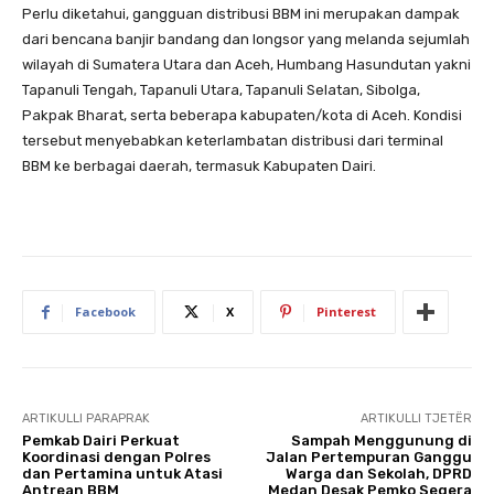
Perlu diketahui, gangguan distribusi BBM ini merupakan dampak
dari bencana banjir bandang dan longsor yang melanda sejumlah
wilayah di Sumatera Utara dan Aceh, Humbang Hasundutan yakni
Tapanuli Tengah, Tapanuli Utara, Tapanuli Selatan, Sibolga,
Pakpak Bharat, serta beberapa kabupaten/kota di Aceh. Kondisi
tersebut menyebabkan keterlambatan distribusi dari terminal
BBM ke berbagai daerah, termasuk Kabupaten Dairi.
Facebook
X
Pinterest
ARTIKULLI PARAPRAK
ARTIKULLI TJETËR
Pemkab Dairi Perkuat
Sampah Menggunung di
Koordinasi dengan Polres
Jalan Pertempuran Ganggu
dan Pertamina untuk Atasi
Warga dan Sekolah, DPRD
Antrean BBM
Medan Desak Pemko Segera