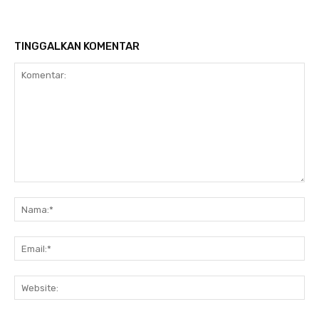
TINGGALKAN KOMENTAR
Komentar:
Na
Ema
Web