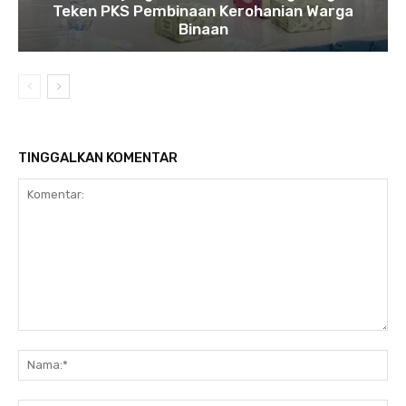
Teken PKS Pembinaan Kerohanian Warga
Binaan
TINGGALKAN KOMENTAR
Komentar:
Na