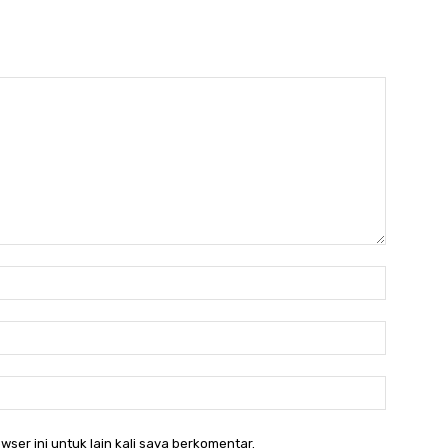
Nama:*
Email:*
Website:
wser ini untuk lain kali saya berkomentar.