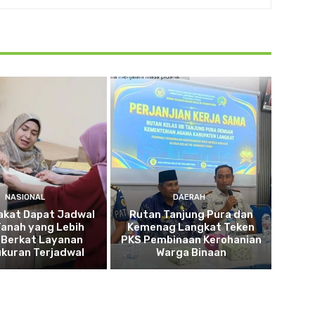
NASIONAL
DAERAH
akat Dapat Jadwal
Rutan Tanjung Pura dan
Tanah yang Lebih
Kemenag Langkat Teken
 Berkat Layanan
PKS Pembinaan Kerohanian
kuran Terjadwal
Warga Binaan