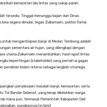
batkan kemacetan lalu lintas yang cukup parah.
h tersedia. Tinggal menunggu kajian dari Dinas
sa segera dimulai, tegas Zulkarnaen, politisi Partai
g untuk mengantisipasi banjir di Medan Tembung adalah
ngan sementara air hujan, yang dilengkapi dengan
nase utama.Zulkarnaen menambahkan, hasil rapat lintas
ngku kepentingan (stakeholder) yang pernah ia gagas
 pendirian kolam retensi sebagai langkah strategis
angkan penylesaian masalah banjir, kemacetan, serta
tu Tol Bandar Selamat, yang kerap dikeluhkan warga.
pihak mana pun, termasuk Pemerintah Kabupaten Deli
selesaikan, pungkasnya.(jn/amr)