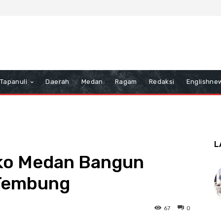
Tapanuli
Daerah
Medan
Ragam
Redaksi
Englishne
L
ko Medan Bangun
 Tembung
67
0