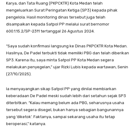
Karya, dan Tata Ruang (PKPCKTR) Kota Medan telah
mengeluarkan Surat Peringatan Ketiga (SP3) kepada pihak
pengelola. Hasil monitoring dinas tersebut juga telah
disampaikan kepada Satpol PP melalui surat bernomor
600.1.15.2/SP-2311 tertanggal 26 Agustus 2024.
“Saya sudah konfirmasi langsung ke Dinas PKPCKTR Kota Medan.
Hasilnya, De Padel terbukti tidak memiliki PBG dan telah diberikan
SP3. Karena itu, saya minta Satpol PP Kota Medan segera
melakukan penyegelan,” ujar Rizki Lubis kepada wartawan, Senin
(27/10/2025).
Ia menyayangkan sikap Satpol PP yang dinilai membiarkan
keberadaan De Padel meski sudah lebih dari setahun sejak SP3
diterbitkan. “Kalau memang belum ada PBG, seharusnya usaha
tersebut segera disegel, bukan hanya sebagian bangunannya
yang ‘diketok’. Faktanya, sampai sekarang usaha itu tetap
beroperasi,” katanya.