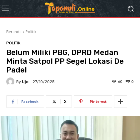
Beranda
Politik
POLITIK
Belum Miliki PBG, DPRD Medan
Minta Satpol PP Segel Lokasi De
Padel
By
Uje
60
0
27/10/2025
Facebook
X
Pinterest