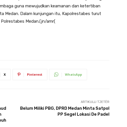
 lembaga guna mewujudkan keamanan dan ketertiban
ta Medan. Dalam kunjungan itu, Kapolrestabes turut
 Polrestabes Medan.(jn/amr(
X
Pinterest
WhatsApp
ARTIKULLI TJETËR
aud
Belum Miliki PBG, DPRD Medan Minta Satpol
n
PP Segel Lokasi De Padel
buh