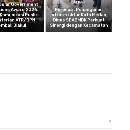
DAERAH
opular Government
tions Award 2026,
Percepat Penanganan
 Komunikasi Publik
Infrastruktur Kota Medan,
terian ATR/BPN
Dinas SDABMBK Perkuat
embali Diakui
Sinergi dengan Kecamatan