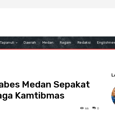
Tapanuli
Daerah
Medan
Ragam
Redaksi
Englishne
L
tabes Medan Sepakat
Jaga Kamtibmas
66
0