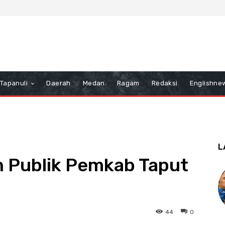
Tapanuli
Daerah
Medan
Ragam
Redaksi
Englishne
L
n Publik Pemkab Taput
44
0