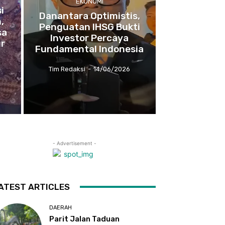
EKONOMI
i
Danantara Optimistis,
,
Penguatan IHSG Bukti
sa
Investor Percaya
ur
Fundamental Indonesia
Tim Redaksi
-
14/06/2026
- Advertisement -
ATEST ARTICLES
DAERAH
Parit Jalan Taduan