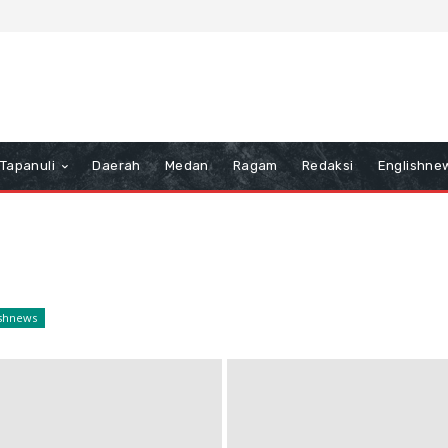
Tapanuli
Daerah
Medan
Ragam
Redaksi
Englishne
ishnews