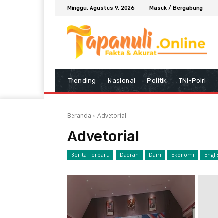
Minggu, Agustus 9, 2026
Masuk / Bergabung
Trending
Nasional
Politik
TNI-Polri
Beranda
Advetorial
Advetorial
Berita Terbaru
Daerah
Dairi
Ekonomi
Engl