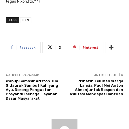
tegas Nixon.(to/**)
TAGS
BTN
Facebook
X
Pinterest
ARTIKULLI PARAPRAK
ARTIKULLI TJETËR
Wabup Samosir Ariston Tua
Prihatin Keluhan Warga
Sidauruk Sambut Kahiyang
Lansia, Paul Mei Anton
Ayu, Dorong Penguatan
Simanjuntak Respon dan
Posyandu sebagai Layanan
Fasilitasi Mendapat Bantuan
Dasar Masyarakat