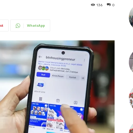
136
0
st
WhatsApp