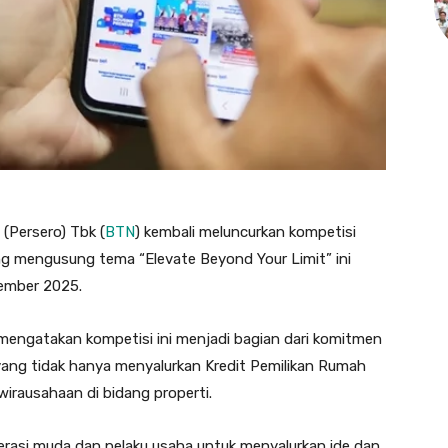
(Persero) Tbk (
BTN
) kembali meluncurkan kompetisi
g mengusung tema “Elevate Beyond Your Limit” ini
sember 2025.
engatakan kompetisi ini menjadi bagian dari komitmen
ang tidak hanya menyalurkan Kredit Pemilikan Rumah
wirausahaan di bidang properti.
rasi muda dan pelaku usaha untuk menyalurkan ide dan