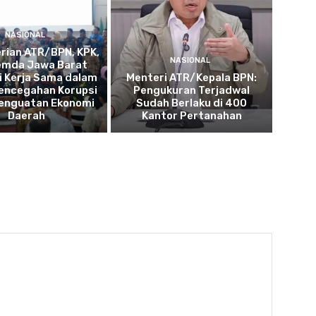
NASIONAL
rian ATR/BPN, KPK,
NASIONAL
emda Jawa Barat
i Kerja Sama dalam
Menteri ATR/Kepala BPN:
encegahan Korupsi
Pengukuran Terjadwal
Penguatan Ekonomi
Sudah Berlaku di 400
Daerah
Kantor Pertanahan