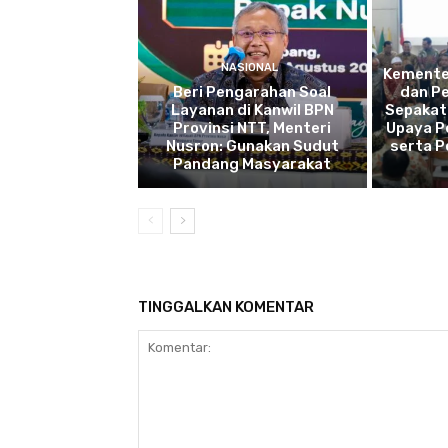
NASIONAL
Kemente
Beri Pengarahan Soal
dan P
Layanan di Kanwil BPN
Sepakat
Provinsi NTT, Menteri
Upaya P
Nusron: Gunakan Sudut
serta 
Pandang Masyarakat
TINGGALKAN KOMENTAR