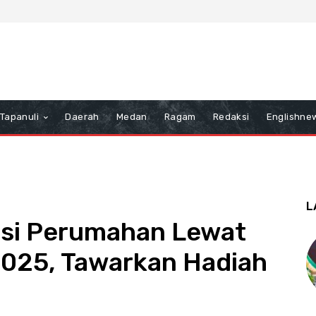
Tapanuli
Daerah
Medan
Ragam
Redaksi
Englishne
L
asi Perumahan Lewat
025, Tawarkan Hadiah