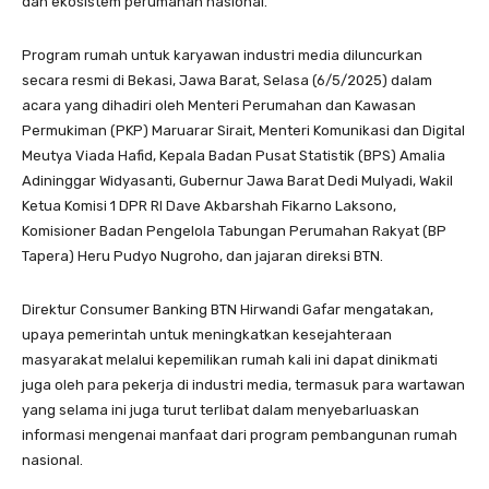
dan ekosistem perumahan nasional.
Program rumah untuk karyawan industri media diluncurkan
secara resmi di Bekasi, Jawa Barat, Selasa (6/5/2025) dalam
acara yang dihadiri oleh Menteri Perumahan dan Kawasan
Permukiman (PKP) Maruarar Sirait, Menteri Komunikasi dan Digital
Meutya Viada Hafid, Kepala Badan Pusat Statistik (BPS) Amalia
Adininggar Widyasanti, Gubernur Jawa Barat Dedi Mulyadi, Wakil
Ketua Komisi 1 DPR RI Dave Akbarshah Fikarno Laksono,
Komisioner Badan Pengelola Tabungan Perumahan Rakyat (BP
Tapera) Heru Pudyo Nugroho, dan jajaran direksi BTN.
Direktur Consumer Banking BTN Hirwandi Gafar mengatakan,
upaya pemerintah untuk meningkatkan kesejahteraan
masyarakat melalui kepemilikan rumah kali ini dapat dinikmati
juga oleh para pekerja di industri media, termasuk para wartawan
yang selama ini juga turut terlibat dalam menyebarluaskan
informasi mengenai manfaat dari program pembangunan rumah
nasional.