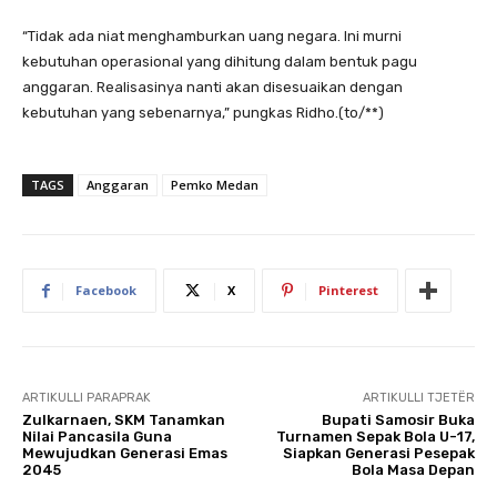
“Tidak ada niat menghamburkan uang negara. Ini murni
kebutuhan operasional yang dihitung dalam bentuk pagu
anggaran. Realisasinya nanti akan disesuaikan dengan
kebutuhan yang sebenarnya,” pungkas Ridho.(to/**)
TAGS
Anggaran
Pemko Medan
Facebook
X
Pinterest
ARTIKULLI PARAPRAK
ARTIKULLI TJETËR
Zulkarnaen, SKM Tanamkan
Bupati Samosir Buka
Nilai Pancasila Guna
Turnamen Sepak Bola U-17,
Mewujudkan Generasi Emas
Siapkan Generasi Pesepak
2045
Bola Masa Depan