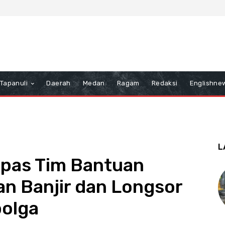
Tapanuli
Daerah
Medan
Ragam
Redaksi
Englishne
L
epas Tim Bantuan
an Banjir dan Longsor
bolga