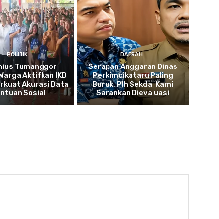
POLITIK
DAERAH
nius Tumanggor
Serapan Anggaran Dinas
Warga Aktifkan IKD
Perkimcikataru Paling
rkuat Akurasi Data
Buruk, Plh Sekda: Kami
ntuan Sosial
Sarankan Dievaluasi